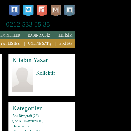
0212 533 05 35
SEMİNERLER
|
BASINDA BİZ
|
İLETİŞİM
İYAT LİSTESİ
|
ONLİNE SATIŞ
|
E KİTAP
Kitabın Yazarı
Kollektif
Kategoriler
Anı-Biyografi
(28)
Çocuk Hikayeleri
(10)
Deneme
(5)