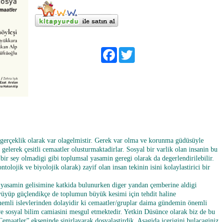
Facebook
Twitter
gerçeklik olarak var olagelmistir. Gerek var olma ve korunma güdüsüyle
a gelerek çesitli cemaatler olusturmaktadirlar. Sosyal bir varlik olan insanin bu
bir sey olmadigi gibi toplumsal yasamin geregi olarak da degerlendirilebilir.
ntolojik ve biyolojik olarak) zayif olan insan tekinin isini kolaylastirici bir
l yasamin gelisimine katkida bulunurken diger yandan çemberine aldigi
üyüyüp güçlendikçe de toplumun büyük kesimi için tehdit haline
önemli islevlerinden dolayidir ki cemaatler/gruplar daima gündemin önemli
 ve sosyal bilim camiasini mesgul etmektedir. Yetkin Düsünce olarak biz de bu
maatler” ekseninde sinirlayarak dosyalastirdik. Asagida içerigini bulacaginiz