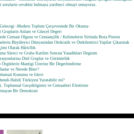
zi sorularin cevabini bulmaya yardimci olmayi umuyoruz.
Gelecegi -Modern Toplum Çerçevesinde Bir Okuma-
 Gruplarin Anlam ve Güncel Degeri
de Cemaat Olgusu ve Cemaatçilik / Kelimelerin Sirtinda Boza Pisiren
lerin Büyüleyici Dünyasindan Otokratik ve Ötekilestirici Yapilar Çikarmak
çimi Olarak Hâricîlik
ma Süreci ve Gruba Katilim Sonrasi Yasadiklari Degisim
rasyonlarina Dinî Gruplar ve Görünürlük
Örgütlerin Mantigi Üzerine Bir Degerlendirme
aslar ve Nerede Biter?
plumsal Konumu ve Islevi
bendi-Halidi Türkiyesi Yaratabilir mi?
, Toplumsal Gerçekligimiz ve Cemaatleri Elestirme
lmayan Bir Demokrasi