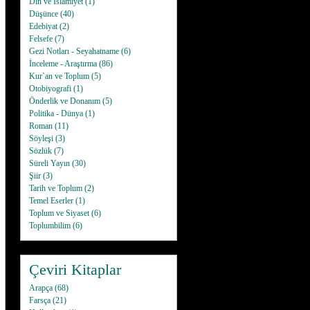
Din ve İslamiyet
(1)
Düşünce
(40)
Edebiyat
(2)
Felsefe
(7)
Gezi Notları - Seyahatname
(6)
İnceleme - Araştırma
(86)
Kur`an ve Toplum
(5)
Otobiyografi
(1)
Önderlik ve Donanım
(5)
Politika - Dünya
(1)
Roman
(11)
Söyleşi
(3)
Sözlük
(7)
Süreli Yayın
(30)
Şiir
(3)
Tarih ve Toplum
(2)
Temel Eserler
(1)
Toplum ve Siyaset
(6)
Toplumbilim
(6)
Çeviri Kitaplar
Arapça
(68)
Farsça
(21)