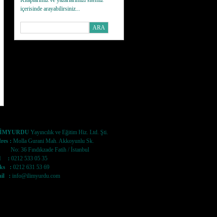
Kitaplarımız ve yazarlarımızı sitemiz
içerisinde arayabilirsiniz...
LİMYURDU
Yayıncılık ve Eğitim Hiz. Ltd. Şti.
res :
Molla Gurani Mah. Akkoyunlu Sk.
: 36 Fındıkzade Fatih / İstanbul
l :
0212 533 05 35
ks :
0212 631 53 69
il :
info@ilimyurdu.com