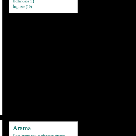
Hollandaca
(1)
İngilizce
(10)
Arama