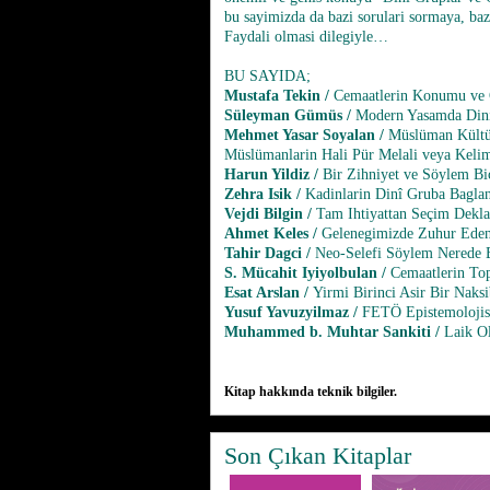
bu sayimizda da bazi sorulari sormaya, ba
Faydali olmasi dilegiyle…
BU SAYIDA;
Mustafa Tekin /
Cemaatlerin Konumu ve 
Süleyman Gümüs /
Modern Yasamda Dini
Mehmet Yasar Soyalan /
Müslüman Kültür
Müslümanlarin Hali Pür Melali veya Kelime
Harun Yildiz /
Bir Zihniyet ve Söylem Bi
Zehra Isik /
Kadinlarin Dinî Gruba Baglan
Vejdi Bilgin /
Tam Ihtiyattan Seçim Dekla
Ahmet Keles /
Gelenegimizde Zuhur Eden 
Tahir Dagci /
Neo-Selefi Söylem Nerede B
S. Mücahit Iyiyolbulan /
Cemaatlerin To
Esat Arslan /
Yirmi Birinci Asir Bir Naksi
Yusuf Yavuzyilmaz /
FETÖ Epistemolojisi
Muhammed b. Muhtar Sankiti /
Laik O
Kitap hakkında teknik bilgiler.
Son Çıkan Kitaplar