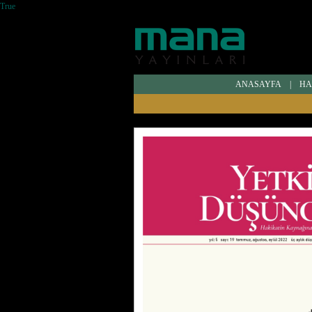
True
ANASAYFA
|
HA