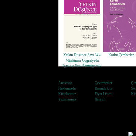
Yetkin Düşünce Sayı 34 -
Korku Çemberleri
Müslüman Cografyada
İşgal ve Yeni Sömürgecilik
Anasayfa
Çevirmenler
Çev
Hakkımızda
Basında Biz
Sem
Kitaplarımız
Fiyat Listesi
Kit
Yazarlarımız
İletişim