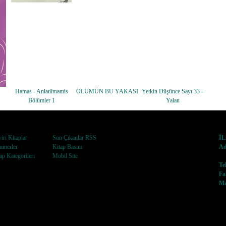
Hamas - Anlatilmamis
ÖLÜMÜN BU YAKASI
Yetkin Düşünce Sayı 33 -
Bölümler 1
Yalan
iri Kitaplar
Son Çıkanlar RSS
İ
inerler
Kitap Basım
Ad
ap Kategorileri
Mobil Site
No
Te
Fa
Ma