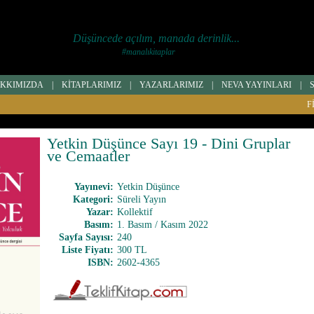
Düşüncede açılım, manada derinlik...
#manalıkitaplar
KKIMIZDA
|
KİTAPLARIMIZ
|
YAZARLARIMIZ
|
NEVA YAYINLARI
|
F
Yetkin Düşünce Sayı 19 - Dini Gruplar
ve Cemaatler
Yayınevi
:
Yetkin Düşünce
Kategori
:
Süreli Yayın
Yazar
:
Kollektif
Basım
:
1. Basım / Kasım 2022
Sayfa Sayısı
:
240
Liste Fiyatı
:
300 TL
ISBN
:
2602-4365