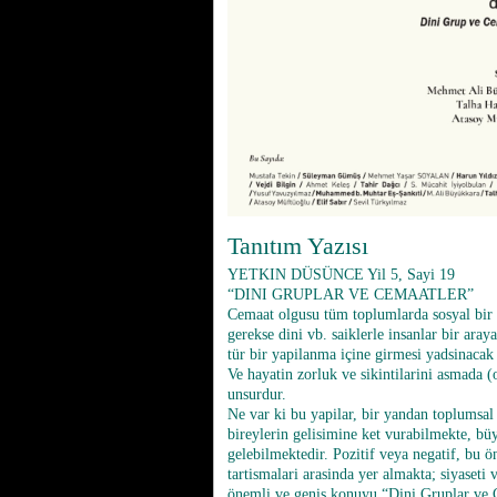
Tanıtım Yazısı
YETKIN DÜSÜNCE Yil 5, Sayi 19
“DINI GRUPLAR VE CEMAATLER”
Cemaat olgusu tüm toplumlarda sosyal bir 
gerekse dini vb. saiklerle insanlar bir aray
tür bir yapilanma içine girmesi yadsinacak 
Ve hayatin zorluk ve sikintilarini asmada (o
unsurdur.
Ne var ki bu yapilar, bir yandan toplumsa
bireylerin gelisimine ket vurabilmekte, b
gelebilmektedir. Pozitif veya negatif, bu 
tartismalari arasinda yer almakta; siyaseti
önemli ve genis konuyu “Dini Gruplar ve Ce