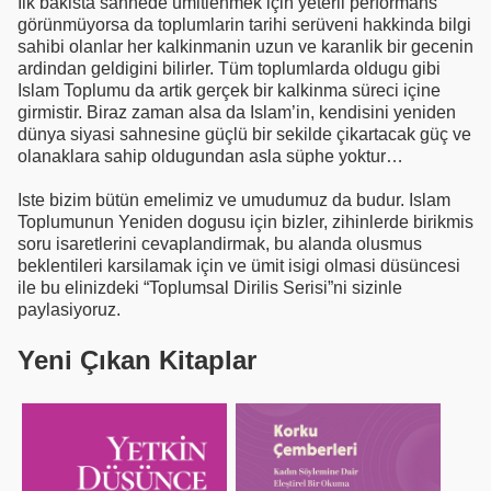
Ilk bakista sahnede ümitlenmek için yeterli performans
görünmüyorsa da toplumlarin tarihi serüveni hakkinda bilgi
sahibi olanlar her kalkinmanin uzun ve karanlik bir gecenin
ardindan geldigini bilirler. Tüm toplumlarda oldugu gibi
Islam Toplumu da artik gerçek bir kalkinma süreci içine
girmistir. Biraz zaman alsa da Islam’in, kendisini yeniden
dünya siyasi sahnesine güçlü bir sekilde çikartacak güç ve
olanaklara sahip oldugundan asla süphe yoktur…
Iste bizim bütün emelimiz ve umudumuz da budur. Islam
Toplumunun Yeniden dogusu için bizler, zihinlerde birikmis
soru isaretlerini cevaplandirmak, bu alanda olusmus
beklentileri karsilamak için ve ümit isigi olmasi düsüncesi
ile bu elinizdeki “Toplumsal Dirilis Serisi”ni sizinle
paylasiyoruz.
Yeni Çıkan Kitaplar