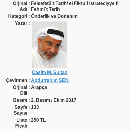
Orjinal
:
Felsefetü`t Tarih/ el Fikru`l Istrateciyye fi
Adı
Fehmi`t Tarih
Kategori
:
Önderlik ve Donanım
Yazar
:
Casim M. Sultan
Çevirmen
:
Abdurrahim ŞEN
Orjinal
:
Arapça
Dili
Basım
:
2. Basım / Ekim 2017
Sayfa
:
133
Sayısı
Liste
:
250 TL
Fiyatı