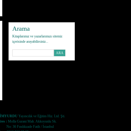
Arama
Kitaplarımız ve yazarlarımızı sitemiz
içerisinde arayabilirsiniz...
LİMYURDU
Yayıncılık ve Eğitim Hiz. Ltd. Şti.
res :
Molla Gurani Mah. Akkoyunlu Sk.
: 36 Fındıkzade Fatih / İstanbul