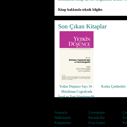
Kitap hakkında teknik bilgiler.
Son Çıkan Kitaplar
Yetkin Düşünce Sayı 34 -
Korku Çemberleri
Müslüman Cografyada
İşgal ve Yeni Sömürgecilik
Anasayfa
Çevirmenler
Çev
Hakkımızda
Basında Biz
Sem
Kitaplarımız
Fiyat Listesi
Kit