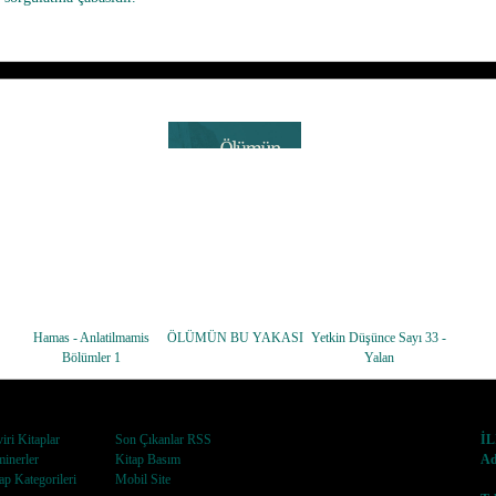
Hamas - Anlatilmamis
ÖLÜMÜN BU YAKASI
Yetkin Düşünce Sayı 33 -
Bölümler 1
Yalan
iri Kitaplar
Son Çıkanlar RSS
İ
inerler
Kitap Basım
Ad
ap Kategorileri
Mobil Site
No