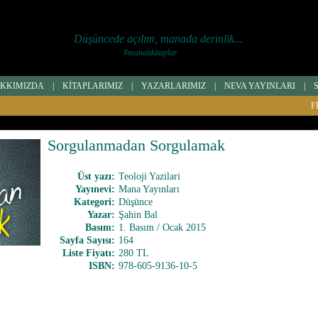
Düşüncede açılım, manada derinlik...
#manalıkitaplar
KKIMIZDA
|
KİTAPLARIMIZ
|
YAZARLARIMIZ
|
NEVA YAYINLARI
|
F
Sorgulanmadan Sorgulamak
Üst yazı
:
Teoloji Yazilari
Yayınevi
:
Mana Yayınları
Kategori
:
Düşünce
Yazar
:
Şahin Bal
Basım
:
1. Basım / Ocak 2015
Sayfa Sayısı
:
164
Liste Fiyatı
:
280 TL
ISBN
:
978-605-9136-10-5