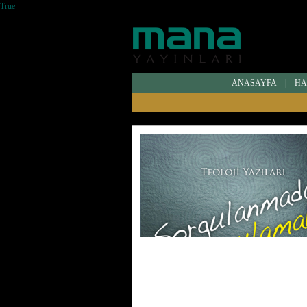
True
ANASAYFA
|
HA