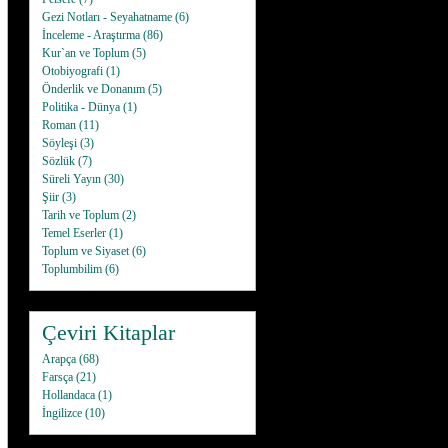
Gezi Notları - Seyahatname
(6)
İnceleme - Araştırma
(86)
Kur`an ve Toplum
(5)
Otobiyografi
(1)
Önderlik ve Donanım
(5)
Politika - Dünya
(1)
Roman
(11)
Söyleşi
(3)
Sözlük
(7)
Süreli Yayın
(30)
Şiir
(3)
Tarih ve Toplum
(2)
Temel Eserler
(1)
Toplum ve Siyaset
(6)
Toplumbilim
(6)
Çeviri Kitaplar
Arapça
(68)
Farsça
(21)
Hollandaca
(1)
İngilizce
(10)