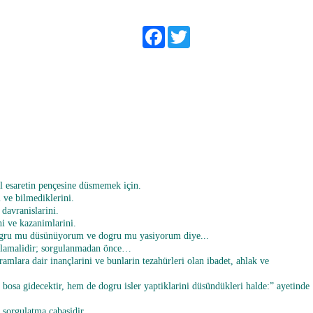
Facebook
Twitter
esaretin pençesine düsmemek için.
i ve bilmediklerini.
 davranislarini.
i ve kazanimlarini.
ogru mu düsünüyorum ve dogru mu yasiyorum diye...
gulamalidir; sorgulanmadan önce…
mlara dair inançlarini ve bunlarin tezahürleri olan ibadet, ahlak ve
bosa gidecektir, hem de dogru isler yaptiklarini düsündükleri halde:” ayetinde
 sorgulatma çabasidir.