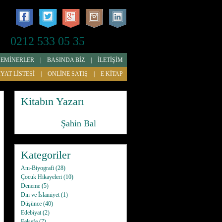
0212 533 05 35
SEMİNERLER
|
BASINDA BİZ
|
İLETİŞİM
İYAT LİSTESİ
|
ONLİNE SATIŞ
|
E KİTAP
Kitabın Yazarı
Şahin Bal
Kategoriler
Anı-Biyografi
(28)
Çocuk Hikayeleri
(10)
Deneme
(5)
Din ve İslamiyet
(1)
Düşünce
(40)
Edebiyat
(2)
Felsefe
(7)