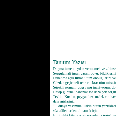
Tanıtım Yazısı
Dogmatizme meydan vermemek ve zihinsel 
Sorgulamali insan yasam boyu; bildiklerin
Denetime açik tutmali tüm önbilgilerini ve
Gözden geçirmeli tekrar tekrar tüm mirasin
Sürekli sormali; dogru mu inaniyorum, d
Hesap gününe inananlar ise daha çok sor
Tevhit, Kur’an, peygamber, melek vb. kavra
davranislarini…
“…dünya yasamina iliskin bütün yaptiklari 
söz edilenlerden olmamak için.
Elinizdeki kitap da bir sorgulama ürünü ve