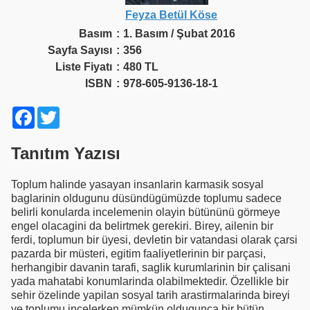
Feyza Betül Köse
Basım
:
1. Basım / Şubat 2016
Sayfa Sayısı
:
356
Liste Fiyatı
:
480 TL
ISBN
:
978-605-9136-18-1
Facebook
Twitter
Tanıtım Yazısı
Toplum halinde yasayan insanlarin karmasik sosyal
baglarinin oldugunu düsündügümüzde toplumu sadece
belirli konularda incelemenin olayin bütününü görmeye
engel olacagini da belirtmek gerekiri. Birey, ailenin bir
ferdi, toplumun bir üyesi, devletin bir vatandasi olarak çarsi
pazarda bir müsteri, egitim faaliyetlerinin bir parçasi,
herhangibir davanin tarafi, saglik kurumlarinin bir çalisani
yada mahatabi konumlarinda olabilmektedir. Özellikle bir
sehir özelinde yapilan sosyal tarih arastirmalarinda bireyi
ve toplumu incelerken mümkün oldugunca bir bütün