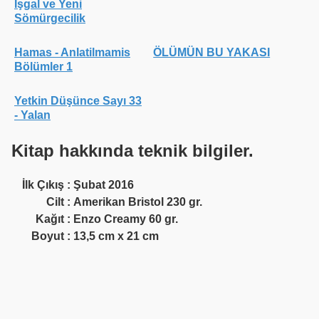
İşgal ve Yeni
Sömürgecilik
Hamas - Anlatilmamis
ÖLÜMÜN BU YAKASI
Bölümler 1
Yetkin Düşünce Sayı 33
- Yalan
Kitap hakkında teknik bilgiler.
İlk Çıkış
:
Şubat 2016
Cilt
:
Amerikan Bristol 230 gr.
Kağıt
:
Enzo Creamy 60 gr.
Boyut
:
13,5 cm x 21 cm
Kelimeler
:
medine
,
sosyal
,
hayat
,
Tüm Hakları
Yayıncılık’a aittir. Kaynak
belirtilmeden hiçbir içerik kopyalanamaz.