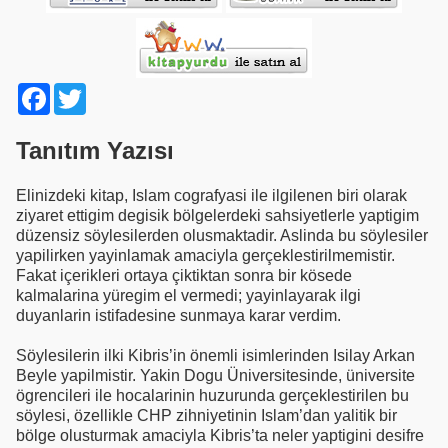
Facebook
Twitter
Tanıtım Yazısı
Elinizdeki kitap, Islam cografyasi ile ilgilenen biri olarak
ziyaret ettigim degisik bölgelerdeki sahsiyetlerle yaptigim
düzensiz söylesilerden olusmaktadir. Aslinda bu söylesiler
yapilirken yayinlamak amaciyla gerçeklestirilmemistir.
Fakat içerikleri ortaya çiktiktan sonra bir kösede
kalmalarina yüregim el vermedi; yayinlayarak ilgi
duyanlarin istifadesine sunmaya karar verdim.
Söylesilerin ilki Kibris’in önemli isimlerinden Isilay Arkan
Beyle yapilmistir. Yakin Dogu Üniversitesinde, üniversite
ögrencileri ile hocalarinin huzurunda gerçeklestirilen bu
söylesi, özellikle CHP zihniyetinin Islam’dan yalitik bir
bölge olusturmak amaciyla Kibris’ta neler yaptigini desifre