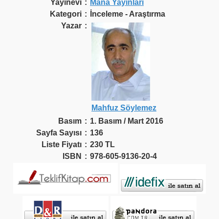
Yayınevi
:
Mana Yayınları
Kategori
:
İnceleme - Araştırma
Yazar
:
Mahfuz Söylemez
Basım
:
1. Basım / Mart 2016
Sayfa Sayısı
:
136
Liste Fiyatı
:
230 TL
ISBN
:
978-605-9136-20-4