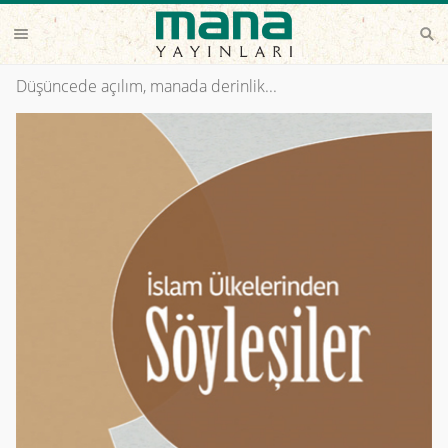
Düşüncede açılım, manada derinlik...